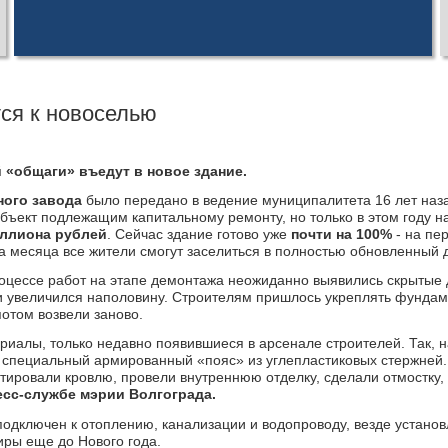
ся к новоселью
 «общаги» въедут в новое здание.
ного завода
было передано в ведение муниципалитета 16 лет наз
ъект подлежащим капитальному ремонту, но только в этом году н
иллиона рублей
. Сейчас здание готово уже
почти на 100%
- на пе
а месяца все жители смогут заселиться в полностью обновленный 
роцессе работ на этапе демонтажа неожиданно выявились скрытые
ки увеличился наполовину. Строителям пришлось укреплять фундам
потом возвели заново.
риалы, только недавно появившиеся в арсенале строителей. Так, 
специальный армированный «пояс» из углепластиковых стержней. 
тировали кровлю, провели внутреннюю отделку, сделали отмостку,
есс-службе мэрии Волгограда.
подключен к отоплению, канализации и водопроводу, везде устано
иры еще до Нового года.