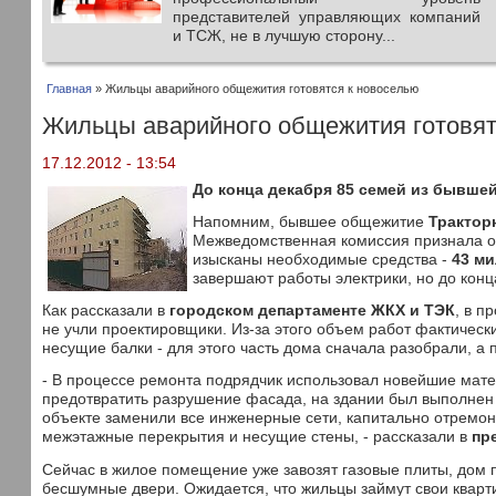
представителей управляющих компаний
и ТСЖ, не в лучшую сторону...
Главная
» Жильцы аварийного общежития готовятся к новоселью
Жильцы аварийного общежития готовят
17.12.2012 - 13:54
До конца декабря 85 семей из бывшей
Напомним, бывшее общежитие
Трактор
Межведомственная комиссия признала об
изысканы необходимые средства -
43 м
завершают работы электрики, но до конц
Как рассказали в
городском департаменте ЖКХ и ТЭК
, в п
не учли проектировщики. Из-за этого объем работ фактичес
несущие балки - для этого часть дома сначала разобрали, а 
- В процессе ремонта подрядчик использовал новейшие мате
предотвратить разрушение фасада, на здании был выполнен 
объекте заменили все инженерные сети, капитально отремон
межэтажные перекрытия и несущие стены, - рассказали в
пр
Сейчас в жилое помещение уже завозят газовые плиты, дом 
бесшумные двери. Ожидается, что жильцы займут свои кварт