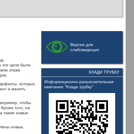
Версия для
слабовидящих
ад.
а эти цели были
рвом этаже
КЛАДИ ТРУБКУ
дом.
Информационно-разъяснительная
 дефекты, которых
кампания "Клади трубку"
ент и менять
например, чтобы
Кроме того, на
 а также новые
влены новые,